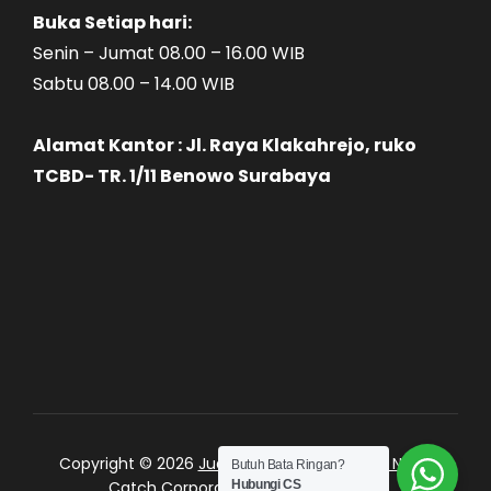
Buka Setiap hari:
Senin – Jumat 08.00 – 16.00 WIB
Sabtu 08.00 – 14.00 WIB
Alamat Kantor : Jl. Raya Klakahrejo, ruko
TCBD- TR. 1/11 Benowo Surabaya
Copyright © 2026
Jual Bata Ringan Kualitas No. 1
|
Butuh Bata Ringan?
Catch Corporate by
Catch Themes
Hubungi CS