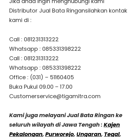
Jika anda ingin menghubungi kami
Distributor Jual Bata Ringansilahkan kontak
kami di :
Call : 081231313222
Whatsapp : 085331398222
Call : 081231313222
Whatsapp : 085331398222
Office : (031) – 51160405
Buka Pukul 09.00 – 17.00
Customerservice@tigamitra.com
Kami juga melayani Jual Bata Ringan ke
seluruh wilayah di Jawa Tengah :
Kajen
Pekalongan
,
Purworejo
,
Ungaran
,
Tegal
,