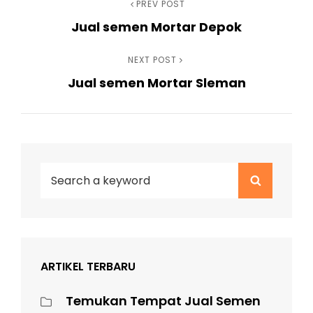
Navigasi
Previous
PREV POST
Jual semen Mortar Depok
Post
pos
Next
NEXT POST
Jual semen Mortar Sleman
Post
Search
Search
for:
ARTIKEL TERBARU
Temukan Tempat Jual Semen