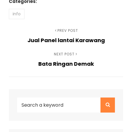
Categories:
info
Navigasi
Previous
PREV POST
Jual Panel lantai Karawang
Post
pos
Next
NEXT POST
Bata Ringan Demak
Post
Search
Search
for: