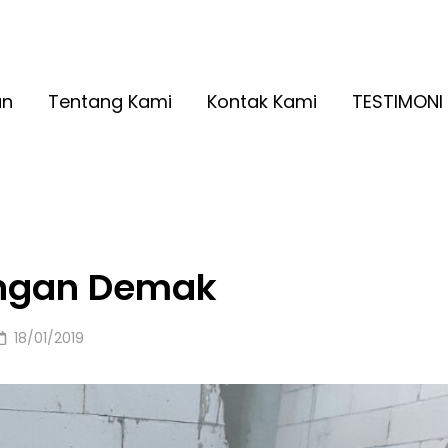
A RINGAN KUALITAS NO. 1
2026
an
Tentang Kami
Kontak Kami
TESTIMONI
ingan Demak
Posted
18/01/2019
on