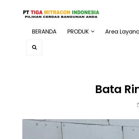
JUAL BAT
Harga Terbaik 
BERANDA
PRODUK
Area Layan
SEARCH
Bata R