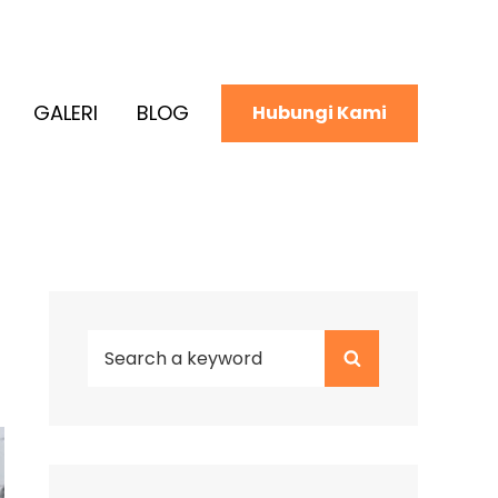
GALERI
BLOG
Hubungi Kami
Search
Search
for: