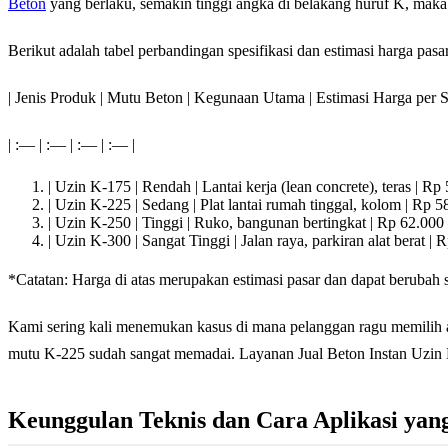
Beton
yang berlaku, semakin tinggi angka di belakang huruf K, maka 
Berikut adalah tabel perbandingan spesifikasi dan estimasi harga pas
| Jenis Produk | Mutu Beton | Kegunaan Utama | Estimasi Harga per S
| :— | :— | :— | :— |
| Uzin K-175 | Rendah | Lantai kerja (lean concrete), teras | Rp
| Uzin K-225 | Sedang | Plat lantai rumah tinggal, kolom | Rp 
| Uzin K-250 | Tinggi | Ruko, bangunan bertingkat | Rp 62.000
| Uzin K-300 | Sangat Tinggi | Jalan raya, parkiran alat berat |
*Catatan: Harga di atas merupakan estimasi pasar dan dapat beruba
Kami sering kali menemukan kasus di mana pelanggan ragu memilih a
mutu K-225 sudah sangat memadai. Layanan Jual Beton Instan Uzin M
Keunggulan Teknis dan Cara Aplikasi yan