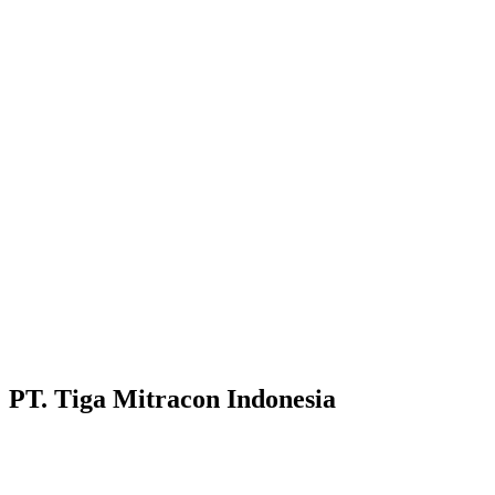
PT. Tiga Mitracon Indonesia
Pilihan cerdas dan berkualitas untuk bangunan anda.
Customer Care :
Hotline WA : 087231313222