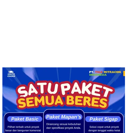
Hotline WA : 0853313682222 :
Email : customerservice@tigamitra.com
Telp. : 031-51160405
Hotline WA : 087852574222 :
Buka Setiap hari:
Senin – Jumat 08.00 – 16.00 WIB
Sabtu 08.00 – 14.00 WIB
Alamat Kantor : Jl. Raya Klakahrejo, ruko TCBD- TR. 1/11
Benowo Surabaya