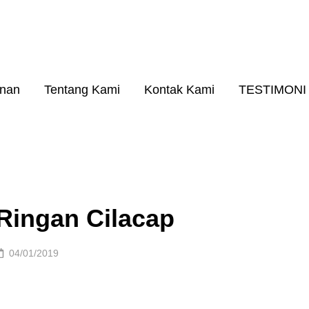
26
A RINGAN KUALITAS NO. 1
anan
Tentang Kami
Kontak Kami
TESTIMONI
 Ringan Cilacap
Posted
04/01/2019
on