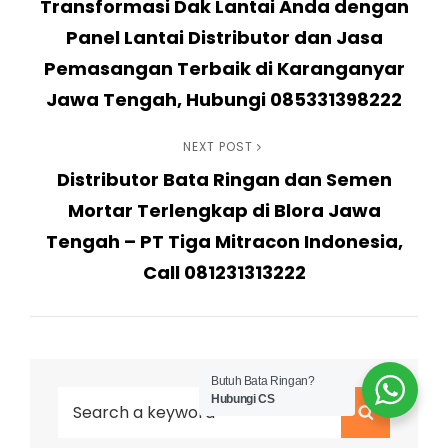
Transformasi Dak Lantai Anda dengan
Post
pos
Panel Lantai Distributor dan Jasa
Pemasangan Terbaik di Karanganyar
Jawa Tengah, Hubungi 085331398222
Next
NEXT POST
Distributor Bata Ringan dan Semen
Post
Mortar Terlengkap di Blora Jawa
Tengah – PT Tiga Mitracon Indonesia,
Call 081231313222
Butuh Bata Ringan?
Search
Hubungi CS
Search
for: