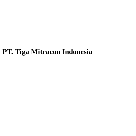
PT. Tiga Mitracon Indonesia
Pilihan cerdas dan berkualitas untuk bangunan anda.
Customer Care :
Hotline WA : 087231313222
Hotline WA : 0853313682222 :
Email : customerservice@tigamitra.com
Telp. : 031-51160405
Hotline WA : 087852574222 :
Buka Setiap hari:
Senin – Jumat 08.00 – 16.00 WIB
Sabtu 08.00 – 14.00 WIB
Alamat Kantor : Jl. Raya Klakahrejo, ruko TCBD- TR. 1/11