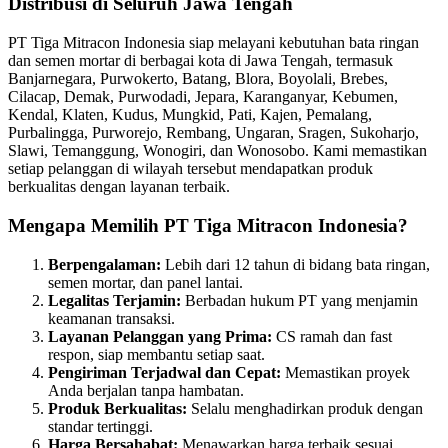
Distribusi di Seluruh Jawa Tengah
PT Tiga Mitracon Indonesia siap melayani kebutuhan bata ringan
dan semen mortar di berbagai kota di Jawa Tengah, termasuk
Banjarnegara, Purwokerto, Batang, Blora, Boyolali, Brebes,
Cilacap, Demak, Purwodadi, Jepara, Karanganyar, Kebumen,
Kendal, Klaten, Kudus, Mungkid, Pati, Kajen, Pemalang,
Purbalingga, Purworejo, Rembang, Ungaran, Sragen, Sukoharjo,
Slawi, Temanggung, Wonogiri, dan Wonosobo. Kami memastikan
setiap pelanggan di wilayah tersebut mendapatkan produk
berkualitas dengan layanan terbaik.
Mengapa Memilih PT Tiga Mitracon Indonesia?
Berpengalaman:
Lebih dari 12 tahun di bidang bata ringan,
semen mortar, dan panel lantai.
Legalitas Terjamin:
Berbadan hukum PT yang menjamin
keamanan transaksi.
Layanan Pelanggan yang Prima:
CS ramah dan fast
respon, siap membantu setiap saat.
Pengiriman Terjadwal dan Cepat:
Memastikan proyek
Anda berjalan tanpa hambatan.
Produk Berkualitas:
Selalu menghadirkan produk dengan
standar tertinggi.
Harga Bersahabat:
Menawarkan harga terbaik sesuai