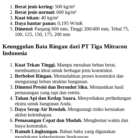
Berat jenis kering:
500 kg/m³
Berat jenis normal:
600 kg/m³
Kuat tekan:
40 kg/m³
Daya hantar panas:
0,195 W/mK
Dimensi:
Panjang 600 mm, Tinggi 200/400 mm, Tebal 75,
100, 125, 150, 175, 200 mm
Keunggulan Bata Ringan dari PT Tiga Mitracon
Indonesia
Kuat Tekan Tinggi.
Mampu menahan beban berat,
membuatnya ideal untuk berbagai jenis konstruksi.
Berbobot Ringan.
Memudahkan proses konstruksi dan
mengurangi beban struktur bangunan.
Dimensi Presisi dan Bersudut Siku.
Memastikan hasil
pemasangan yang rapi dan estetis.
Tahan Api dan Kedap Suara.
Menyediakan perlindungan
ekstra untuk bangunan Anda.
Daya Serap Air Rendah.
Mengurangi risiko kerusakan
akibat kelembapan.
Pemasangan Cepat dan Mudah.
Menghemat waktu dan
biaya konstruksi.
Ramah Lingkungan.
Bahan baku yang digunakan
mendukung keberlanjutan lingkungan.