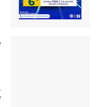
n
n
h