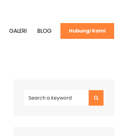
GALERI
BLOG
Hubungi Kami
Search
Search
for: