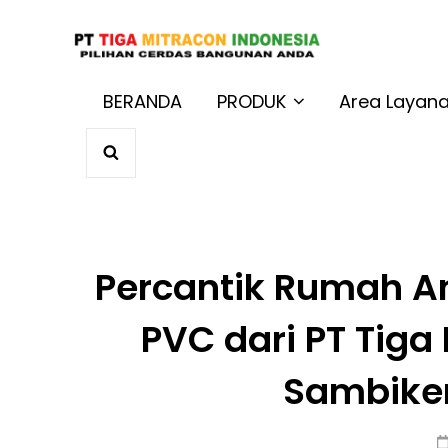
JUAL BAT
Harga Terbaik 
BERANDA
PRODUK
Area Layan
SEARCH
Percantik Rumah A
PVC dari PT Tiga
Sambike