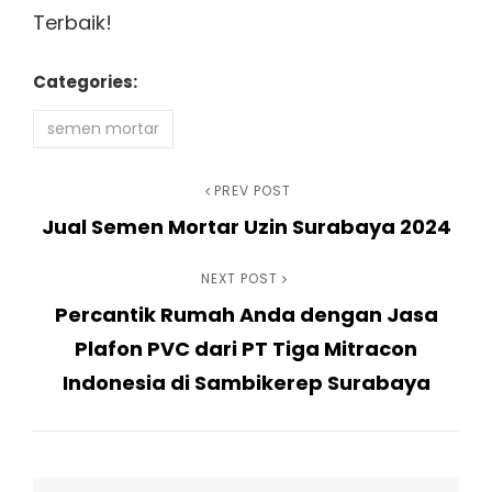
Terbaik!
Categories:
semen mortar
Navigasi
Previous
PREV POST
Jual Semen Mortar Uzin Surabaya 2024
Post
pos
Next
NEXT POST
Percantik Rumah Anda dengan Jasa
Post
Plafon PVC dari PT Tiga Mitracon
Indonesia di Sambikerep Surabaya