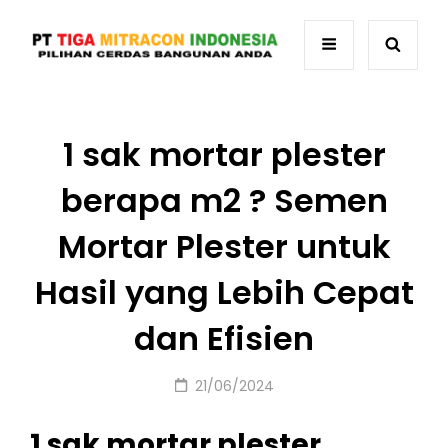
1 sak mortar plester
berapa m2 ? Semen
Mortar Plester untuk
Hasil yang Lebih Cepat
dan Efisien
Posted
21/06/2024
on
1 sak mortar plester