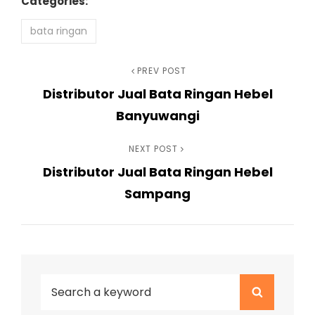
Categories:
bata ringan
Navigasi
Previous
PREV POST
Distributor Jual Bata Ringan Hebel
Post
pos
Banyuwangi
Next
NEXT POST
Distributor Jual Bata Ringan Hebel
Post
Sampang
Search
Search
for: