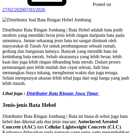
Posted on
27/02/2020
07/03/2026
Distributor Bata Ringan Jombang | Bata Hebel adalah bata putih
modern yang memiliki berat jenis lebih ringan daripada bata pada
umumnya. Jaman sekarang jenis bata ini sangat diminati oleh
masyarakat di Tanah Air untuk pembangunan sebuah rumah,
gedung dan bangunan lainnya. Banyak yang memilih bata ini
ketimbang bata merah, Sebab ukurannya yang lebih besar, lebih
kuat dan juga lebih ringan dibanding bata merah. Dalam proses
pemasangan pun lebih mudah dan cepat selesai, Jadi bisa
memangkas biaya tukang, menghemat waktu dan juga tenaga.
Selain mempunyai ukuran lebih tebal juga dari segi harga yang jauh
lebih murah.
Lihat juga :
Distributor Bata Ringan Jawa Timur
Jenis-jenis Bata Hebel
Distributor Bata Ringan Jombang | Bata ini biasa di sebut juga bata
hebel dan dikenal ada dua jenis macam:
Autoclaved Aerated
Concrete (AAC)
dan
Cellular Lightweight Concrete (CLC)
.
Keduanya didasarkan pada gagasan yang sama yaitu menambahkan