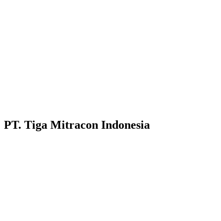
PT. Tiga Mitracon Indonesia
Pilihan cerdas dan berkualitas untuk bangunan anda.
Customer Care :
Hotline WA : 087231313222
Hotline WA : 0853313682222 :
Email : customerservice@tigamitra.com
Telp. : 031-51160405
Hotline WA : 087852574222 :