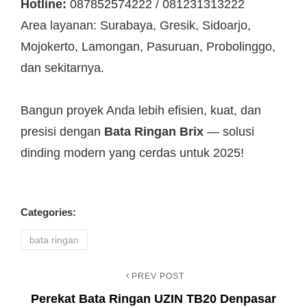
Hotline:
087852574222 / 081231313222
Area layanan: Surabaya, Gresik, Sidoarjo,
Mojokerto, Lamongan, Pasuruan, Probolinggo,
dan sekitarnya.
Bangun proyek Anda lebih efisien, kuat, dan
presisi dengan
Bata Ringan Brix
— solusi
dinding modern yang cerdas untuk 2025!
Categories:
bata ringan
PREV POST
Navigasi
Previous
Perekat Bata Ringan UZIN TB20 Denpasar
Post