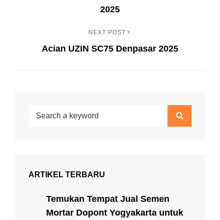
pos
2025
NEXT POST
Next
Acian UZIN SC75 Denpasar 2025
Post
Search
Search
for:
ARTIKEL TERBARU
Temukan Tempat Jual Semen
Mortar Dopont Yogyakarta untuk