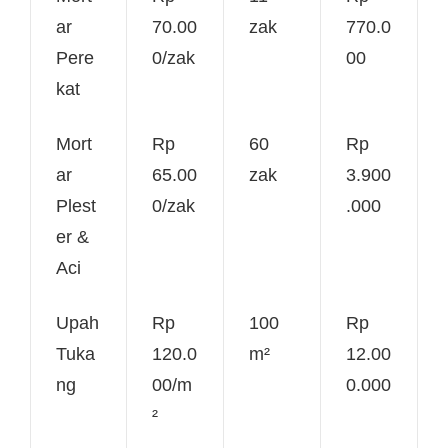
ar
70.00
zak
770.0
Pere
0/zak
00
kat
Mort
Rp
60
Rp
ar
65.00
zak
3.900
Plest
0/zak
.000
er &
Aci
Upah
Rp
100
Rp
Tuka
120.0
m²
12.00
ng
00/m
0.000
²