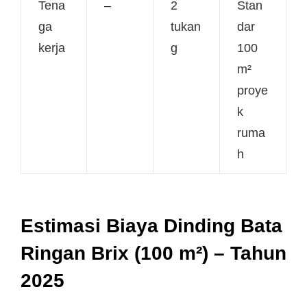
Tena
–
2
Stan
ga
tukan
dar
kerja
g
100
m²
proye
k
ruma
h
Estimasi Biaya Dinding Bata
Ringan Brix (100 m²) – Tahun
2025