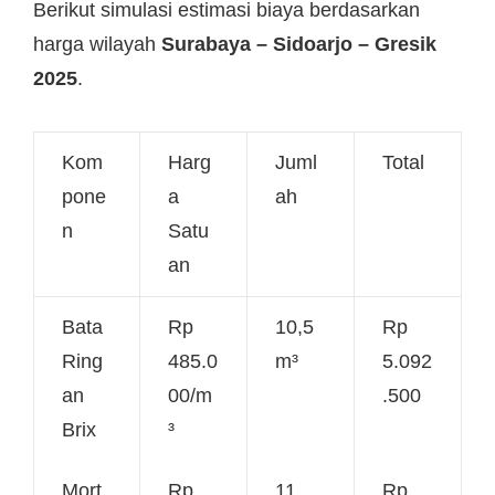
Berikut simulasi estimasi biaya berdasarkan
harga wilayah
Surabaya – Sidoarjo – Gresik
2025
.
Kom
Harg
Juml
Total
pone
a
ah
n
Satu
an
Bata
Rp
10,5
Rp
Ring
485.0
m³
5.092
an
00/m
.500
Brix
³
Mort
Rp
11
Rp