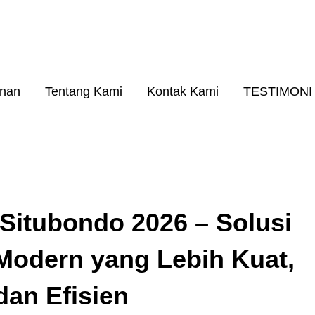
26
A RINGAN KUALITAS NO. 1
anan
Tentang Kami
Kontak Kami
TESTIMONI
Situbondo 2026 – Solusi
Modern yang Lebih Kuat,
dan Efisien