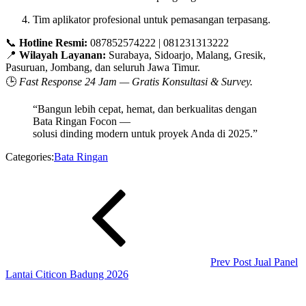
Tim aplikator profesional untuk pemasangan terpasang.
📞
Hotline Resmi:
087852574222 | 081231313222
📍
Wilayah Layanan:
Surabaya, Sidoarjo, Malang, Gresik,
Pasuruan, Jombang, dan seluruh Jawa Timur.
🕒
Fast Response 24 Jam — Gratis Konsultasi & Survey.
“Bangun lebih cepat, hemat, dan berkualitas dengan
Bata Ringan Focon —
solusi dinding modern untuk proyek Anda di 2025.”
Categories:
Bata Ringan
Navigasi
Previous
Post
pos
Prev Post
Jual Panel
Lantai Citicon Badung 2026
Next
Post