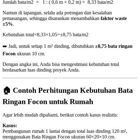
Jumlah bata/m2 = 1 : ( 0,6 m × 0,2 m​) =
8,33 bata/m2
Namun di lapangan, selalu ada potongan dan kesalahan
pemasangan, sehingga disarankan menambahkan
faktor waste
±5%
.
Kebutuhan total=8,33×1,05=±8,75 bata/m2
➡️ Jadi, untuk setiap 1 m² dinding, dibutuhkan
±8,75 bata ringan
Focon
ukuran 10 cm.
Dengan angka ini, Anda bisa mengestimasi kebutuhan total
berdasarkan luas dinding proyek Anda.
🏠 Contoh Perhitungan Kebutuhan Bata
Ringan Focon untuk Rumah
Agar lebih mudah dipahami, berikut contoh kasus realistis:
Kasus:
Pembangunan rumah 1 lantai dengan total luas dinding 120 m²,
menggunakan Bata Ringan Focon ukuran 60×20×10 cm.