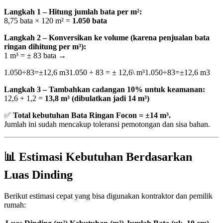
Langkah 1 – Hitung jumlah bata per m²:
8,75 bata × 120 m² =
1.050 bata
Langkah 2 – Konversikan ke volume (karena penjualan bata
ringan dihitung per m³):
1 m³ = ± 83 bata →
1.050÷83=±12,6 m31.050 ÷ 83 = ± 12,6\ m³
1.050
÷
83
=
±
12
,
6
m
3
Langkah 3 – Tambahkan cadangan 10% untuk keamanan:
12,6 + 1,2 =
13,8 m³ (dibulatkan jadi 14 m³)
✅
Total kebutuhan Bata Ringan Focon = ±14 m³.
Jumlah ini sudah mencakup toleransi pemotongan dan sisa bahan.
📊 Estimasi Kebutuhan Berdasarkan
Luas Dinding
Berikut estimasi cepat yang bisa digunakan kontraktor dan pemilik
rumah: