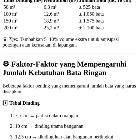
Luas Dinding (m²)
Kebutuhan (m³)
Jumlah Bata (uk. 10 cm)
50 m²
6,3 m³
± 525 bata
100 m²
12,6 m³
± 1.050 bata
150 m²
18,9 m³
± 1.575 bata
200 m²
25,2 m³
± 2.100 bata
💡
Tips:
Tambahkan 5–10% volume ekstra untuk antisipasi
potongan atau kerusakan di lapangan.
⚙️ Faktor-Faktor yang Mempengaruhi
Jumlah Kebutuhan Bata Ringan
Beberapa faktor penting yang memengaruhi jumlah bata yang harus
disiapkan:
1️⃣
Tebal Dinding
7,5 cm → partisi dalam ruangan
10 cm → dinding utama bangunan
12,5 cm → dinding luar atau bangunan bertingkat