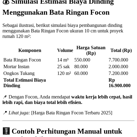
💰 Simulasi Estimasi Biaya Dinding
Menggunakan Bata Ringan Focon
Sebagai ilustrasi, berikut simulasi biaya pembangunan dinding
menggunakan Bata Ringan Focon ukuran 10 cm untuk proyek
rumah 120 m²:
Harga Satuan
Komponen
Volume
Total (Rp)
(Rp)
Bata Ringan Focon
14 m³
550.000
7.700.000
Mortar Instan
25 sak
80.000
2.000.000
Ongkos Tukang
120 m²
60.000
7.200.000
Total Estimasi Biaya
Rp
Dinding
16.900.000
📌 Dengan Focon, Anda mendapat
waktu kerja lebih cepat, hasil
lebih rapi, dan biaya total lebih efisien.
📍
Lihat juga:
[Harga Bata Ringan Focon Terbaru 2025]
🧮 Contoh Perhitungan Manual untuk