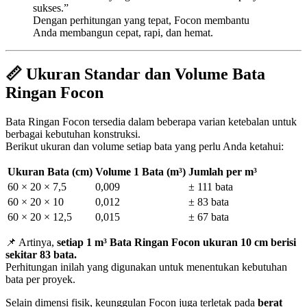
sukses.”
Dengan perhitungan yang tepat, Focon membantu
Anda membangun cepat, rapi, dan hemat.
📏 Ukuran Standar dan Volume Bata
Ringan Focon
Bata Ringan Focon tersedia dalam beberapa varian ketebalan untuk
berbagai kebutuhan konstruksi.
Berikut ukuran dan volume setiap bata yang perlu Anda ketahui:
Ukuran Bata (cm)
Volume 1 Bata (m³)
Jumlah per m³
60 × 20 × 7,5
0,009
± 111 bata
60 × 20 × 10
0,012
± 83 bata
60 × 20 × 12,5
0,015
± 67 bata
📌 Artinya,
setiap 1 m³ Bata Ringan Focon ukuran 10 cm berisi
sekitar 83 bata.
Perhitungan inilah yang digunakan untuk menentukan kebutuhan
bata per proyek.
Selain dimensi fisik, keunggulan Focon juga terletak pada
berat