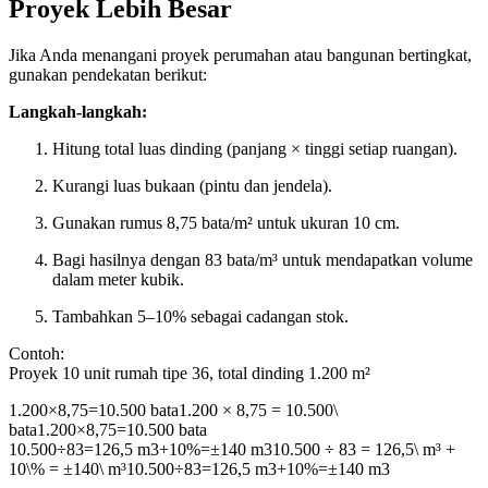
Proyek Lebih Besar
Jika Anda menangani proyek perumahan atau bangunan bertingkat,
gunakan pendekatan berikut:
Langkah-langkah:
Hitung total luas dinding (panjang × tinggi setiap ruangan).
Kurangi luas bukaan (pintu dan jendela).
Gunakan rumus 8,75 bata/m² untuk ukuran 10 cm.
Bagi hasilnya dengan 83 bata/m³ untuk mendapatkan volume
dalam meter kubik.
Tambahkan 5–10% sebagai cadangan stok.
Contoh:
Proyek 10 unit rumah tipe 36, total dinding 1.200 m²
1.200×8,75=10.500 bata1.200 × 8,75 = 10.500\
bata
1.200
×
8
,
75
=
10.500
ba
t
a
10.500÷83=126,5 m3+10%=±140 m310.500 ÷ 83 = 126,5\ m³ +
10\% = ±140\ m³
10.500
÷
83
=
126
,
5
m
3
+
10%
=
±
140
m
3