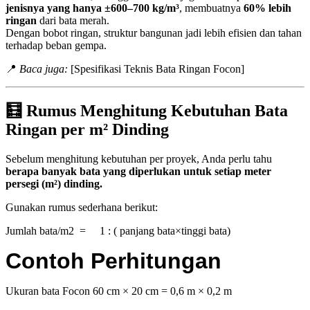
jenisnya yang hanya ±600–700 kg/m³
, membuatnya
60% lebih
ringan
dari bata merah.
Dengan bobot ringan, struktur bangunan jadi lebih efisien dan tahan
terhadap beban gempa.
📍
Baca juga:
[Spesifikasi Teknis Bata Ringan Focon]
🧮 Rumus Menghitung Kebutuhan Bata
Ringan per m² Dinding
Sebelum menghitung kebutuhan per proyek, Anda perlu tahu
berapa banyak bata yang diperlukan untuk setiap meter
persegi (m²) dinding.
Gunakan rumus sederhana berikut:
Jumlah bata/m2 = 1 : ( panjang bata×tinggi bata​)
Contoh Perhitungan
Ukuran bata Focon 60 cm × 20 cm = 0,6 m × 0,2 m