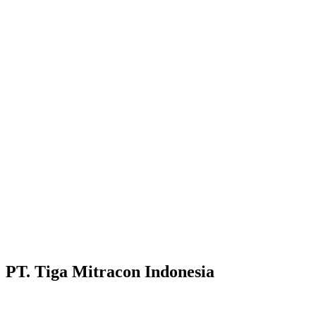
PT. Tiga Mitracon Indonesia
Pilihan cerdas dan berkualitas untuk bangunan anda.
Customer Care :