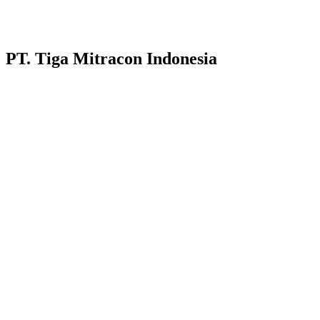
PT. Tiga Mitracon Indonesia
Pilihan cerdas dan berkualitas untuk bangunan anda.
Customer Care :
Hotline WA : 087231313222
Hotline WA : 0853313682222 :
Email : customerservice@tigamitra.com
Telp. : 031-51160405
Hotline WA : 087852574222 :
Buka Setiap hari:
Senin – Jumat 08.00 – 16.00 WIB
Sabtu 08.00 – 14.00 WIB
Alamat Kantor : Jl. Raya Klakahrejo, ruko TCBD- TR. 1/11
Benowo Surabaya