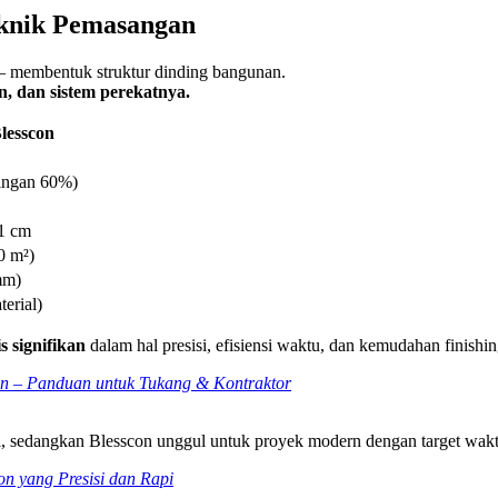
eknik Pemasangan
 — membentuk struktur dinding bangunan.
, dan sistem perekatnya.
lesscon
ringan 60%)
 1 cm
0 m²)
mm)
terial)
s signifikan
dalam hal presisi, efisiensi waktu, dan kemudahan finishin
n – Panduan untuk Tukang & Kontraktor
, sedangkan Blesscon unggul untuk proyek modern dengan target waktu 
n yang Presisi dan Rapi