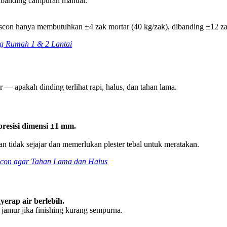
k dibanding campuran manual.
scon hanya membutuhkan ±4 zak mortar (40 kg/zak), dibanding ±12 za
ng Rumah 1 & 2 Lantai
 — apakah dinding terlihat rapi, halus, dan tahan lama.
presisi dimensi ±1 mm.
n tidak sejajar dan memerlukan plester tebal untuk meratakan.
sscon agar Tahan Lama dan Halus
yerap air berlebih.
jamur jika finishing kurang sempurna.