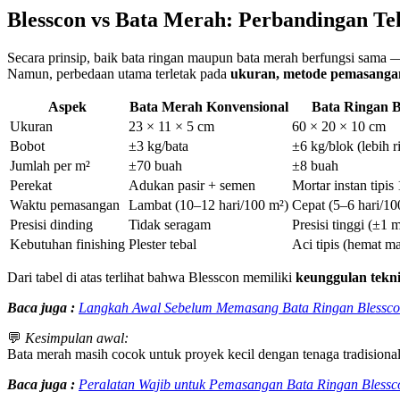
Blesscon vs Bata Merah: Perbandingan T
Secara prinsip, baik bata ringan maupun bata merah berfungsi sama
Namun, perbedaan utama terletak pada
ukuran, metode pemasangan
Aspek
Bata Merah Konvensional
Bata Ringan B
Ukuran
23 × 11 × 5 cm
60 × 20 × 10 cm
Bobot
±3 kg/bata
±6 kg/blok (lebih 
Jumlah per m²
±70 buah
±8 buah
Perekat
Adukan pasir + semen
Mortar instan tipis
Waktu pemasangan
Lambat (10–12 hari/100 m²)
Cepat (5–6 hari/10
Presisi dinding
Tidak seragam
Presisi tinggi (±1 
Kebutuhan finishing
Plester tebal
Aci tipis (hemat ma
Dari tabel di atas terlihat bahwa Blesscon memiliki
keunggulan tekni
Baca juga :
Langkah Awal Sebelum Memasang Bata Ringan Blessco
💬
Kesimpulan awal:
Bata merah masih cocok untuk proyek kecil dengan tenaga tradisional
Baca juga :
Peralatan Wajib untuk Pemasangan Bata Ringan Blessco