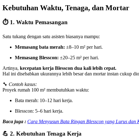
Kebutuhan Waktu, Tenaga, dan Mortar
⏱️
1. Waktu Pemasangan
Satu tukang dengan satu asisten biasanya mampu:
Memasang bata merah:
±8–10 m² per hari.
Memasang Blesscon:
±20–25 m² per hari.
Artinya,
kecepatan kerja Blesscon dua kali lebih cepat.
Hal ini disebabkan ukurannya lebih besar dan mortar instan cukup diole
🔧
Contoh kasus:
Proyek rumah 100 m² membutuhkan waktu:
Bata merah: 10–12 hari kerja.
Blesscon: 5–6 hari kerja.
Baca juga :
Cara Menyusun Bata Ringan Blesscon yang Lurus dan Ku
💪
2. Kebutuhan Tenaga Kerja