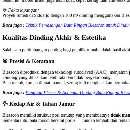
Selain itu, mortar instan juga lebih kuat, cepat kering, dan anti-reta
💬
Fakta lapangan:
Proyek rumah di Sidoarjo dengan 100 m² dinding menggunakan Bles
Baca juga :
Teknik Pemasangan Bata Ringan Blesscon untuk Dindi
Kualitas Dinding Akhir & Estetika
Salah satu pertimbangan penting bagi pemilik rumah adalah hasil akhir
🎯
Presisi & Kerataan
Blesscon diproduksi dengan teknologi autoclaved (AAC), menjamin
Dinding yang dihasilkan lebih rata dan tidak bergelombang.
Bata merah, karena dibuat manual, sering kali menghasilkan permukaa
Baca juga :
Panduan Plester & Aci pada Dinding Bata Ringan Ble
💦
Kedap Air & Tahan Jamur
Blesscon memiliki struktur pori tertutup yang membuatnya
tidak men
Sementara itu, bata merah bersifat porus — mudah lembab dan rentan 