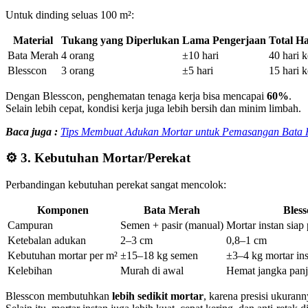
Untuk dinding seluas 100 m²:
Material
Tukang yang Diperlukan
Lama Pengerjaan
Total Ha
Bata Merah
4 orang
±10 hari
40 hari k
Blesscon
3 orang
±5 hari
15 hari k
Dengan Blesscon, penghematan tenaga kerja bisa mencapai
60%
.
Selain lebih cepat, kondisi kerja juga lebih bersih dan minim limbah.
Baca juga :
Tips Membuat Adukan Mortar untuk Pemasangan Bata R
⚙️
3. Kebutuhan Mortar/Perekat
Perbandingan kebutuhan perekat sangat mencolok:
Komponen
Bata Merah
Bless
Campuran
Semen + pasir (manual)
Mortar instan siap
Ketebalan adukan
2–3 cm
0,8–1 cm
Kebutuhan mortar per m²
±15–18 kg semen
±3–4 kg mortar in
Kelebihan
Murah di awal
Hemat jangka panja
Blesscon membutuhkan
lebih sedikit mortar
, karena presisi ukuran