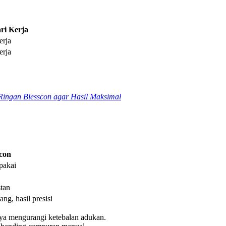
ri Kerja
erja
erja
ingan Blesscon agar Hasil Maksimal
con
 pakai
stan
ng, hasil presisi
nya mengurangi ketebalan adukan.