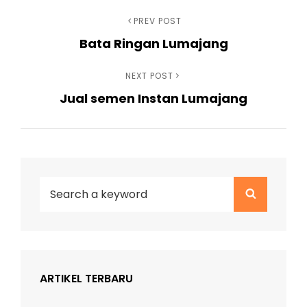
Navigasi
Previous
PREV POST
Bata Ringan Lumajang
Post
pos
Next
NEXT POST
Jual semen Instan Lumajang
Post
Search
Search
for:
ARTIKEL TERBARU