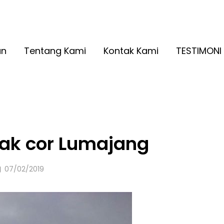
A RINGAN KUALITAS NO. 1
2026
an
Tentang Kami
Kontak Kami
TESTIMONI
ak cor Lumajang
Posted
07/02/2019
on