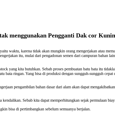
 tak menggunakan Pengganti Dak cor Kuni
n yaitu waktu, karena tidak akan mungkin orang mengerjakan atau mema
gerjakan itu, mulai dari pengadonan semen dari campuran bahan lain
stock yang kita butuhkan. Sebab proses pembuatan batu bata itu tida
atu bata ringan. Yang bisa di produksi dengan sungguh-sungguh cepat 
engerjaan pengambilan bahan dasar dari alam akan dapat mengakibatkan
ta kendalikan. Sebab kita dapat memperhitungkan sejak permulaan bi
gkin bisa di pertimbangkan sebelum semuanya berjalan.