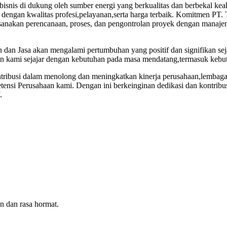
snis di dukung oleh sumber energi yang berkualitas dan berbekal keahl
dengan kwalitas profesi,pelayanan,serta harga terbaik. Komitmen PT. 
sanakan perencanaan, proses, dan pengontrolan proyek dengan manajeme
 dan Jasa akan mengalami pertumbuhan yang positif dan signifikan s
an kami sejajar dengan kebutuhan pada masa mendatang,termasuk kebut
ontribusi dalam menolong dan meningkatkan kinerja perusahaan,lembag
etensi Perusahaan kami. Dengan ini berkeinginan dedikasi dan kontri
.
n dan rasa hormat.