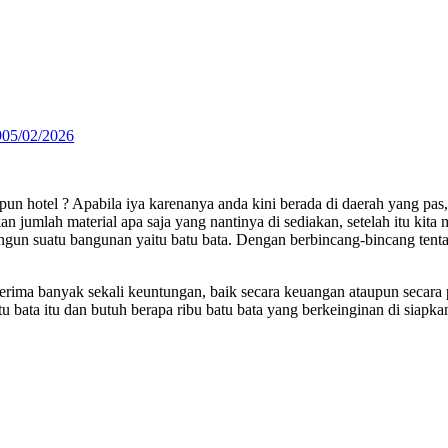
9
05/02/2026
 hotel ? Apabila iya karenanya anda kini berada di daerah yang pas,
 jumlah material apa saja yang nantinya di sediakan, setelah itu kit
gun suatu bangunan yaitu batu bata. Dengan berbincang-bincang tent
ima banyak sekali keuntungan, baik secara keuangan ataupun secara p
atu bata itu dan butuh berapa ribu batu bata yang berkeinginan di siapk