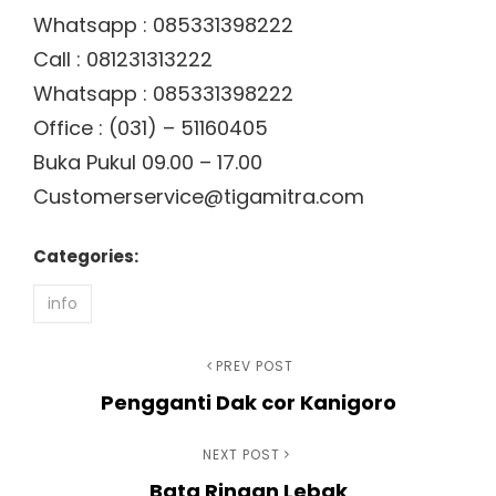
Whatsapp : 085331398222
Call : 081231313222
Whatsapp : 085331398222
Office : (031) – 51160405
Buka Pukul 09.00 – 17.00
Customerservice@tigamitra.com
Categories:
info
Navigasi
Previous
PREV POST
Pengganti Dak cor Kanigoro
Post
pos
Next
NEXT POST
Bata Ringan Lebak
Post