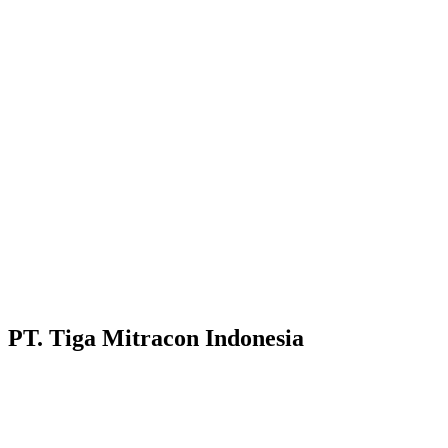
PT. Tiga Mitracon Indonesia
Pilihan cerdas dan berkualitas untuk bangunan anda.
Customer Care :
Hotline WA : 087231313222
Hotline WA : 0853313682222 :