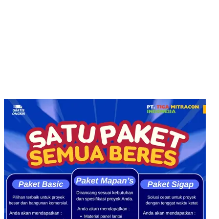
Email : customerservice@tigamitra.com
Telp. : 031-51160405
Hotline WA : 087852574222 :
Buka Setiap hari:
Senin – Jumat 08.00 – 16.00 WIB
Sabtu 08.00 – 14.00 WIB
Alamat Kantor : Jl. Raya Klakahrejo, ruko TCBD- TR. 1/11
Benowo Surabaya