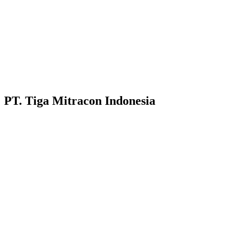
PT. Tiga Mitracon Indonesia
Pilihan cerdas dan berkualitas untuk bangunan anda.
Customer Care :
Hotline WA : 087231313222
Hotline WA : 0853313682222 :
Email : customerservice@tigamitra.com
Telp. : 031-51160405
Hotline WA : 087852574222 :
Buka Setiap hari:
Senin – Jumat 08.00 – 16.00 WIB
Sabtu 08.00 – 14.00 WIB