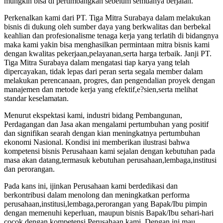
mungkin bisa di pertimbangkan sebelum semuanya berjalan.
Perkenalkan kami dari PT. Tiga Mitra Surabaya dalam melakukan
bisnis di dukung oleh sumber daya yang berkwalitas dan berbekal
keahlian dan profesionalisme tenaga kerja yang terlatih di bidangnya
maka kami yakin bisa menghasilkan permintaan mitra bisnis kami
dengan kwalitas pekerjaan,pelayanan,serta harga terbaik. Janji PT.
Tiga Mitra Surabaya dalam mengatasi tiap karya yang telah
dipercayakan, tidak lepas dari peran serta segala member dalam
melakukan perencanaan, progres, dan pengendalian proyek dengan
manajemen dan metode kerja yang efektif,e?sien,serta melihat
standar keselamatan.
Menurut ekspektasi kami, industri bidang Pembangunan,
Perdagangan dan Jasa akan mengalami pertumbuhan yang positif
dan signifikan searah dengan kian meningkatnya pertumbuhan
ekonomi Nasional. Kondisi ini memberikan ilustrasi bahwa
kompetensi bisnis Perusahaan kami sejalan dengan kebutuhan pada
masa akan datang,termasuk kebutuhan perusahaan,lembaga,institusi
dan perorangan.
Pada kans ini, ijinkan Perusahaan kami berdedikasi dan
berkontribusi dalam menolong dan meningkatkan performa
perusahaan,institusi,lembaga,perorangan yang Bapak/Ibu pimpin
dengan memenuhi keperluan, maupun bisnis Bapak/Ibu sehari-hari
cocok dengan kompetensi Perusahaan kami. Dengan ini mau