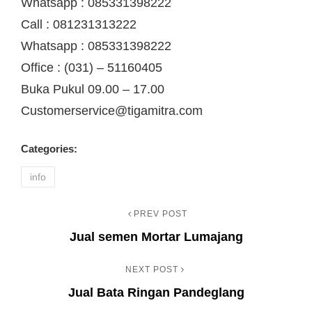
Whatsapp : 085331398222
Call : 081231313222
Whatsapp : 085331398222
Office : (031) – 51160405
Buka Pukul 09.00 – 17.00
Customerservice@tigamitra.com
Categories:
info
PREV POST
Navigasi
Previous
Jual semen Mortar Lumajang
Post
pos
NEXT POST
Next
Jual Bata Ringan Pandeglang
Post