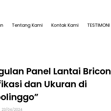
A RINGAN KUALITAS NO. 1
2026
an
Tentang Kami
Kontak Kami
TESTIMONI
lan Panel Lantai Bricon
fikasi dan Ukuran di
olinggo”
Posted
23/04/2024