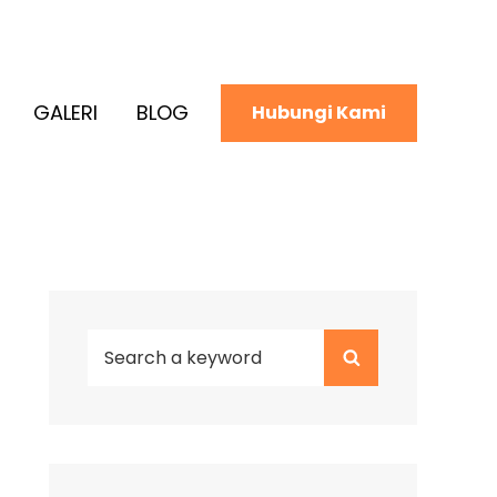
GALERI
BLOG
Hubungi Kami
Search
Search
for: