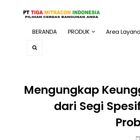
JUAL BAT
Harga Terbaik 
BERANDA
PRODUK
Area Layan
SEARCH
Mengungkap Keunggu
dari Segi Spesi
Prob