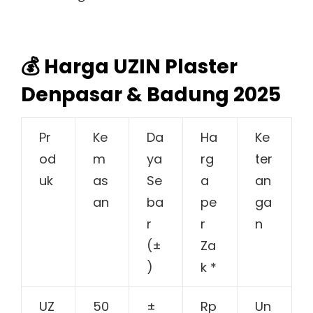
💰 Harga UZIN Plaster
Denpasar & Badung 2025
Pr
Ke
Da
Ha
Ke
od
m
ya
rg
ter
uk
as
Se
a
an
an
ba
pe
ga
r
r
n
(±
Za
)
k *
UZ
50
±
Rp
Un