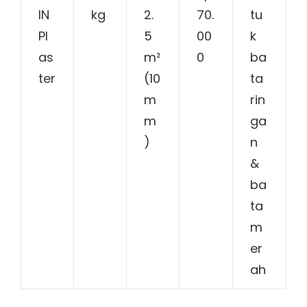
IN
kg
2.
70.
tu
Pl
5
00
k
as
m²
0
ba
ter
(10
ta
m
rin
m
ga
)
n
&
ba
ta
m
er
ah