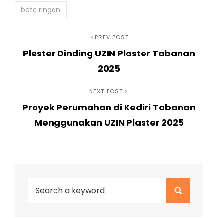
bata ringan
Navigasi
Previous
PREV POST
Plester Dinding UZIN Plaster Tabanan
Post
pos
2025
Next
NEXT POST
Proyek Perumahan di Kediri Tabanan
Post
Menggunakan UZIN Plaster 2025
Search
Search
for: