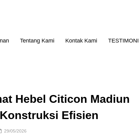
26
A RINGAN KUALITAS NO. 1
anan
Tentang Kami
Kontak Kami
TESTIMONI
at Hebel Citicon Madiun
Konstruksi Efisien
Posted
29/05/2026
on