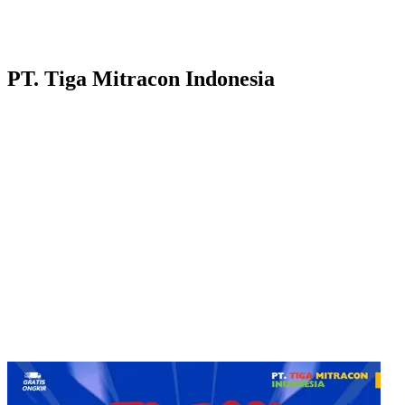
PT. Tiga Mitracon Indonesia
Pilihan cerdas dan berkualitas untuk bangunan anda.
Customer Care :
Hotline WA : 087231313222
Hotline WA : 0853313682222 :
Email : customerservice@tigamitra.com
Telp. : 031-51160405
Hotline WA : 087852574222 :
Buka Setiap hari:
Senin – Jumat 08.00 – 16.00 WIB
Sabtu 08.00 – 14.00 WIB
Alamat Kantor : Jl. Raya Klakahrejo, ruko TCBD- TR. 1/11
Benowo Surabaya