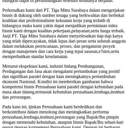
mungkin dapat di pertimbangkan sebelum semuanya berjalan.
Perkenalkan kami dari PT. Tiga Mitra Surabaya dalam mengerjakan
bisnis di dukung oleh sumber tenaga yang berkwalitas dan berbekal
keahlian dan profesionalisme kekuatan kerja yang terlatih di
bidangnya maka kami yakin dapat menjadikan permintaan mitra
bisnis kami dengan kualitas pekerjaan,pelayanan,serta harga terbaik.
Janji PT. Tiga Mitra Surabaya dalam menyelesaikan tiap-tiap karya
yang telah dipercayakan, tidak lepas dari peran serta seluruh anggota
dalam melakukan perencanaan, proses, dan pengaturan proyek
dengan manajemen dan cara kerja yang tepat sasaran,e?sien,serta
memperhatikan standar keselamatan.
Menurut ekspektasi kami, industri bidang Pembangunan,
Perdagangan dan Jasa akan mengalami pertumbuhan yang positif
dan signifikan paralel dengan kian meningkatnya pertumbuhan
ekonomi Nasional. Kondisi ini memberikan gambaran bahwa
kompetensi bisnis Perusahaan kami paralel dengan kebutuhan pada
masa akan datang,termasuk kebutuhan perusahaan,lembaga,institusi
dan perorangan.
Pada kans ini, ijinkan Perusahaan kami berdedikasi dan
berkontribusi dalam menolong dan meningkatkan performa
perusahaan,lembaga,institusi,perorangan yang Bapak/Ibu pimpin
dengan memenuhi kebutuhan, ataupun bisnis Bapak/Ibu sehari-hari
sesuai dengan kompetensi Perusahaan kami. Dengan ini berharap