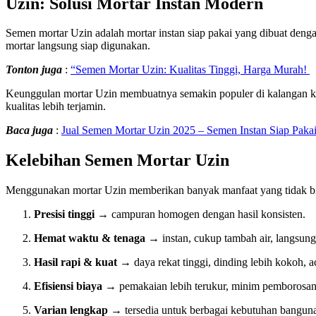
Uzin: Solusi Mortar Instan Modern
Semen mortar Uzin adalah mortar instan siap pakai yang dibuat dengan
mortar langsung siap digunakan.
Tonton juga
:
“Semen Mortar Uzin: Kualitas Tinggi, Harga Murah!
Keunggulan mortar Uzin membuatnya semakin populer di kalangan kontr
kualitas lebih terjamin.
Baca juga
:
Jual Semen Mortar Uzin 2025 – Semen Instan Siap Pakai
Kelebihan Semen Mortar Uzin
Menggunakan mortar Uzin memberikan banyak manfaat yang tidak bis
Presisi tinggi
→ campuran homogen dengan hasil konsisten.
Hemat waktu & tenaga
→ instan, cukup tambah air, langsung 
Hasil rapi & kuat
→ daya rekat tinggi, dinding lebih kokoh, aci
Efisiensi biaya
→ pemakaian lebih terukur, minim pemborosan 
Varian lengkap
→ tersedia untuk berbagai kebutuhan bangunan,