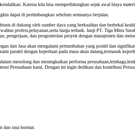
 kendalikan. Karena kita bisa memperhitungkan sejak awal biaya mate
gkin dapat di pertimbangkan sebelum semuanya berjalan.
snis di dukung oleh sumber daya yang berkualitas dan berbekal keahli
itas profesi,pelayanan,serta harga terbaik. Janji PT. Tiga Mitra Sura
aan, pengerjaan, dan pengontrolan proyek dengan manajemen dan metode
ngan dan Jasa akan mengalami pertumbuhan yang positif dan signifik
kami paralel dengan keperluan pada masa akan datang,termasuk keperlua
busi dalam menolong dan meningkatkan performa perusahaan,lembaga,l
etensi Perusahaan kami. Dengan ini ingin dedikasi dan kontribusi P
n dan rasa hormat.