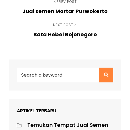
Navigasi
Previous
PREV POST
Jual semen Mortar Purwokerto
Post
pos
Next
NEXT POST
Bata Hebel Bojonegoro
Post
Search
Search
for:
ARTIKEL TERBARU
Temukan Tempat Jual Semen