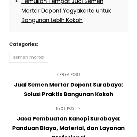
Temukan Tempat Jual Semen
Mortar Dopont Yogyakarta untuk
Bangunan Lebih Kokoh
Categories:
semen mortar
Navigasi
Previous
PREV POST
Jual Semen Mortar Dopont Surabaya:
Post
pos
Solusi Praktis Bangunan Kokoh
Next
NEXT POST
Jasa Pembuatan Kanopi Surabaya:
Post
Panduan Biaya, Material, dan Layanan