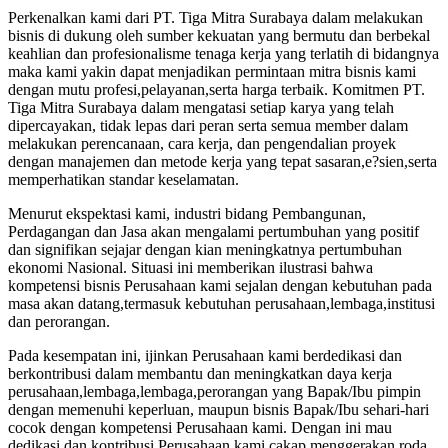
Perkenalkan kami dari PT. Tiga Mitra Surabaya dalam melakukan
bisnis di dukung oleh sumber kekuatan yang bermutu dan berbekal
keahlian dan profesionalisme tenaga kerja yang terlatih di bidangnya
maka kami yakin dapat menjadikan permintaan mitra bisnis kami
dengan mutu profesi,pelayanan,serta harga terbaik. Komitmen PT.
Tiga Mitra Surabaya dalam mengatasi setiap karya yang telah
dipercayakan, tidak lepas dari peran serta semua member dalam
melakukan perencanaan, cara kerja, dan pengendalian proyek
dengan manajemen dan metode kerja yang tepat sasaran,e?sien,serta
memperhatikan standar keselamatan.
Menurut ekspektasi kami, industri bidang Pembangunan,
Perdagangan dan Jasa akan mengalami pertumbuhan yang positif
dan signifikan sejajar dengan kian meningkatnya pertumbuhan
ekonomi Nasional. Situasi ini memberikan ilustrasi bahwa
kompetensi bisnis Perusahaan kami sejalan dengan kebutuhan pada
masa akan datang,termasuk kebutuhan perusahaan,lembaga,institusi
dan perorangan.
Pada kesempatan ini, ijinkan Perusahaan kami berdedikasi dan
berkontribusi dalam membantu dan meningkatkan daya kerja
perusahaan,lembaga,lembaga,perorangan yang Bapak/Ibu pimpin
dengan memenuhi keperluan, maupun bisnis Bapak/Ibu sehari-hari
cocok dengan kompetensi Perusahaan kami. Dengan ini mau
dedikasi dan kontribusi Perusahaan kami cakap menggerakan roda