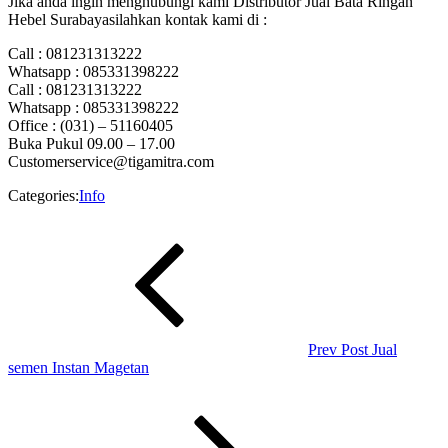
Jika anda ingin menghubungi kami Distributor Jual Bata Ringan
Hebel Surabayasilahkan kontak kami di :
Call : 081231313222
Whatsapp : 085331398222
Call : 081231313222
Whatsapp : 085331398222
Office : (031) – 51160405
Buka Pukul 09.00 – 17.00
Customerservice@tigamitra.com
Categories:
Info
Navigasi
Previous
Post
pos
Prev Post
Jual
semen Instan Magetan
Next
Post