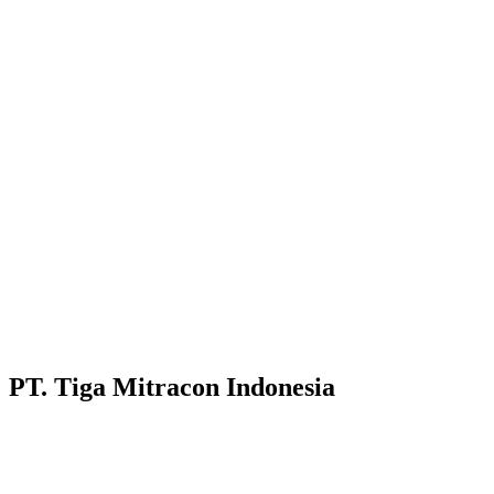
PT. Tiga Mitracon Indonesia
Pilihan cerdas dan berkualitas untuk bangunan anda.
Customer Care :
Hotline WA : 087231313222
Hotline WA : 0853313682222 :