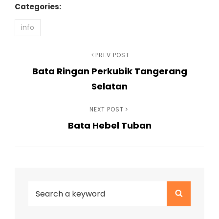
Categories:
info
Navigasi
Previous
PREV POST
Bata Ringan Perkubik Tangerang
Post
pos
Selatan
Next
NEXT POST
Bata Hebel Tuban
Post
Search
Search
for: