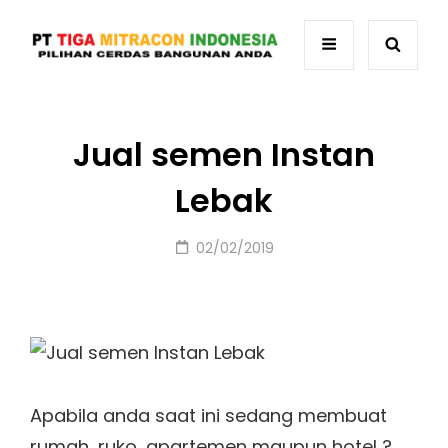
Jual semen Instan
Lebak
Posted
02/02/2019
on
Apabila anda saat ini sedang membuat
rumah, ruko, apartemen maupun hotel ?