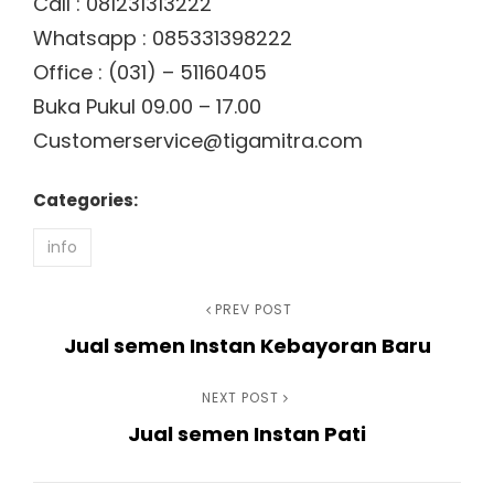
Call : 081231313222
Whatsapp : 085331398222
Office : (031) – 51160405
Buka Pukul 09.00 – 17.00
Customerservice@tigamitra.com
Categories:
info
Navigasi
Previous
PREV POST
Jual semen Instan Kebayoran Baru
Post
pos
Next
NEXT POST
Jual semen Instan Pati
Post