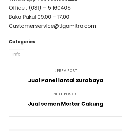
Office : (031) – 51160405
Buka Pukul 09.00 – 17.00
Customerservice@tigamitra.com
Categories:
info
Navigasi
Previous
PREV POST
Jual Panel lantai Surabaya
Post
pos
Next
NEXT POST
Jual semen Mortar Cakung
Post