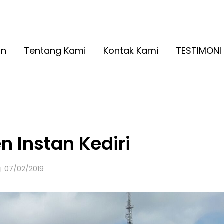
A RINGAN KUALITAS NO. 1
2026
an
Tentang Kami
Kontak Kami
TESTIMONI
n Instan Kediri
Posted
07/02/2019
on