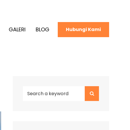
GALERI
BLOG
Hubungi Kami
Search
Search
for: