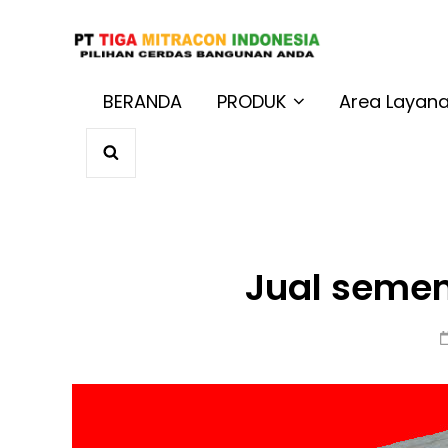
JUAL BAT
Harga Terbaik 
BERANDA
PRODUK
Area Layan
SEARCH
Jual semen