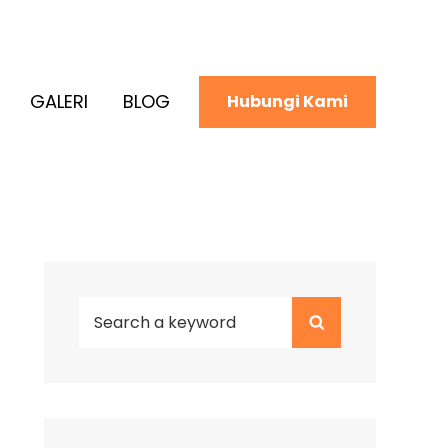
GALERI
BLOG
Hubungi Kami
Search
Search
for: