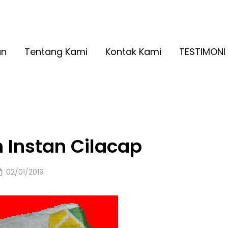
A RINGAN KUALITAS NO. 1
2026
an
Tentang Kami
Kontak Kami
TESTIMONI
 Instan Cilacap
Posted
02/01/2019
on