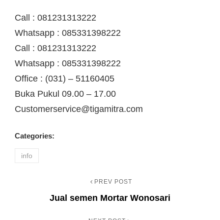
Call : 081231313222
Whatsapp : 085331398222
Call : 081231313222
Whatsapp : 085331398222
Office : (031) – 51160405
Buka Pukul 09.00 – 17.00
Customerservice@tigamitra.com
Categories:
info
PREV POST
Navigasi
Previous
Jual semen Mortar Wonosari
Post
pos