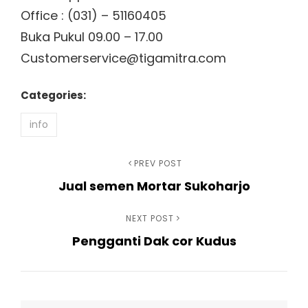
Office : (031) – 51160405
Buka Pukul 09.00 – 17.00
Customerservice@tigamitra.com
Categories:
info
Navigasi
Previous
PREV POST
Jual semen Mortar Sukoharjo
Post
pos
Next
NEXT POST
Pengganti Dak cor Kudus
Post