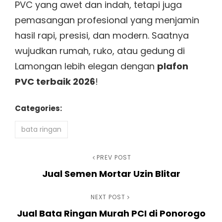
PVC yang awet dan indah, tetapi juga
pemasangan profesional yang menjamin
hasil rapi, presisi, dan modern. Saatnya
wujudkan rumah, ruko, atau gedung di
Lamongan lebih elegan dengan
plafon
PVC terbaik 2026
!
Categories:
bata ringan
Navigasi
Previous
PREV POST
Jual Semen Mortar Uzin Blitar
Post
pos
Next
NEXT POST
Jual Bata Ringan Murah PCI di Ponorogo
Post