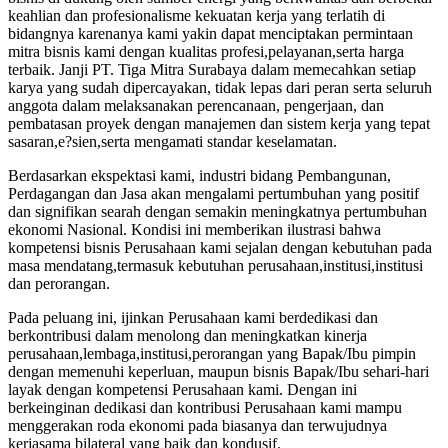
keahlian dan profesionalisme kekuatan kerja yang terlatih di
bidangnya karenanya kami yakin dapat menciptakan permintaan
mitra bisnis kami dengan kualitas profesi,pelayanan,serta harga
terbaik. Janji PT. Tiga Mitra Surabaya dalam memecahkan setiap
karya yang sudah dipercayakan, tidak lepas dari peran serta seluruh
anggota dalam melaksanakan perencanaan, pengerjaan, dan
pembatasan proyek dengan manajemen dan sistem kerja yang tepat
sasaran,e?sien,serta mengamati standar keselamatan.
Berdasarkan ekspektasi kami, industri bidang Pembangunan,
Perdagangan dan Jasa akan mengalami pertumbuhan yang positif
dan signifikan searah dengan semakin meningkatnya pertumbuhan
ekonomi Nasional. Kondisi ini memberikan ilustrasi bahwa
kompetensi bisnis Perusahaan kami sejalan dengan kebutuhan pada
masa mendatang,termasuk kebutuhan perusahaan,institusi,institusi
dan perorangan.
Pada peluang ini, ijinkan Perusahaan kami berdedikasi dan
berkontribusi dalam menolong dan meningkatkan kinerja
perusahaan,lembaga,institusi,perorangan yang Bapak/Ibu pimpin
dengan memenuhi keperluan, maupun bisnis Bapak/Ibu sehari-hari
layak dengan kompetensi Perusahaan kami. Dengan ini
berkeinginan dedikasi dan kontribusi Perusahaan kami mampu
menggerakan roda ekonomi pada biasanya dan terwujudnya
kerjasama bilateral yang baik dan kondusif.