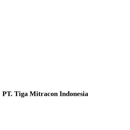
PT. Tiga Mitracon Indonesia
Pilihan cerdas dan berkualitas untuk bangunan anda.
Customer Care :
Hotline WA : 087231313222
Hotline WA : 0853313682222 :
Email : customerservice@tigamitra.com