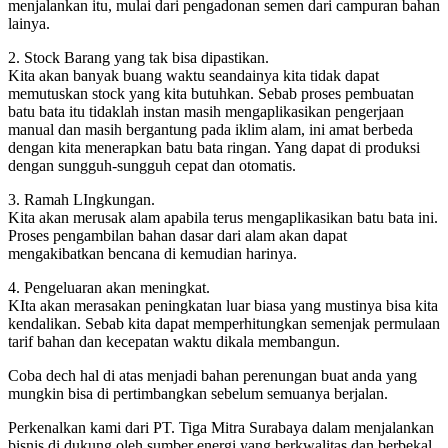
menjalankan itu, mulai dari pengadonan semen dari campuran bahan
lainya.
2. Stock Barang yang tak bisa dipastikan.
Kita akan banyak buang waktu seandainya kita tidak dapat
memutuskan stock yang kita butuhkan. Sebab proses pembuatan
batu bata itu tidaklah instan masih mengaplikasikan pengerjaan
manual dan masih bergantung pada iklim alam, ini amat berbeda
dengan kita menerapkan batu bata ringan. Yang dapat di produksi
dengan sungguh-sungguh cepat dan otomatis.
3. Ramah LIngkungan.
Kita akan merusak alam apabila terus mengaplikasikan batu bata ini.
Proses pengambilan bahan dasar dari alam akan dapat
mengakibatkan bencana di kemudian harinya.
4. Pengeluaran akan meningkat.
KIta akan merasakan peningkatan luar biasa yang mustinya bisa kita
kendalikan. Sebab kita dapat memperhitungkan semenjak permulaan
tarif bahan dan kecepatan waktu dikala membangun.
Coba dech hal di atas menjadi bahan perenungan buat anda yang
mungkin bisa di pertimbangkan sebelum semuanya berjalan.
Perkenalkan kami dari PT. Tiga Mitra Surabaya dalam menjalankan
bisnis di dukung oleh sumber energi yang berkwalitas dan berbekal