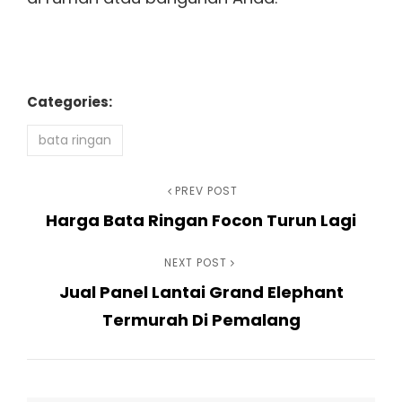
Categories:
bata ringan
Navigasi
Previous
PREV POST
Harga Bata Ringan Focon Turun Lagi
Post
pos
Next
NEXT POST
Jual Panel Lantai Grand Elephant
Post
Termurah Di Pemalang