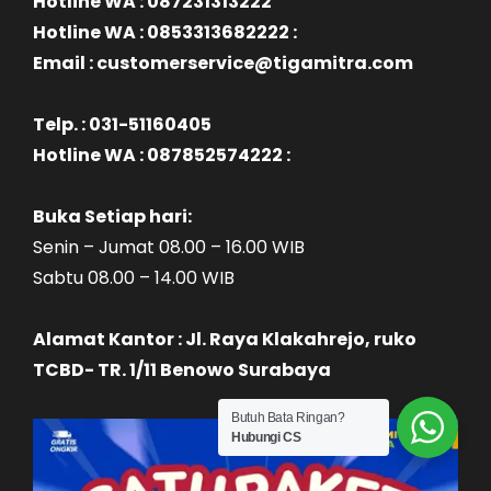
Hotline WA : 087231313222
Hotline WA : 0853313682222 :
Email : customerservice@tigamitra.com
Telp. : 031-51160405
Hotline WA : 087852574222 :
Buka Setiap hari:
Senin – Jumat 08.00 – 16.00 WIB
Sabtu 08.00 – 14.00 WIB
Alamat Kantor : Jl. Raya Klakahrejo, ruko
TCBD- TR. 1/11 Benowo Surabaya
Butuh Bata Ringan?
Hubungi CS