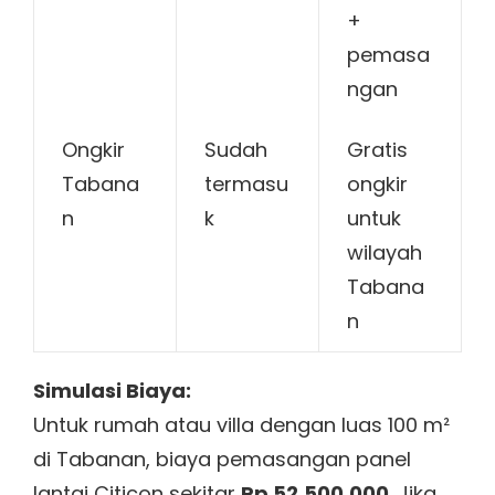
+
pemasa
ngan
Ongkir
Sudah
Gratis
Tabana
termasu
ongkir
n
k
untuk
wilayah
Tabana
n
Simulasi Biaya:
Untuk rumah atau villa dengan luas 100 m²
di Tabanan, biaya pemasangan panel
lantai Citicon sekitar
Rp 52.500.000
. Jika