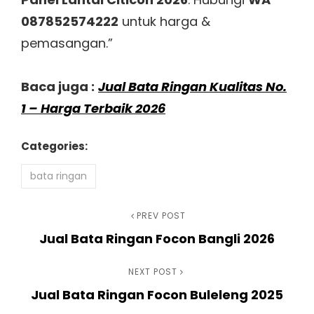
087852574222
untuk harga &
pemasangan.”
Baca juga :
Jual Bata Ringan Kualitas No.
1 – Harga Terbaik 2026
Categories:
bata ringan
Navigasi
Previous
PREV POST
Jual Bata Ringan Focon Bangli 2026
Post
pos
Next
NEXT POST
Jual Bata Ringan Focon Buleleng 2025
Post