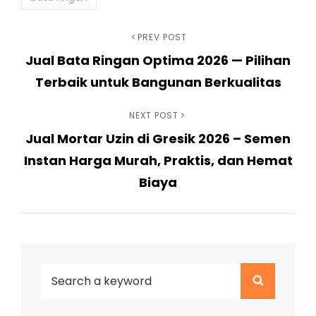
Navigasi
Previous
PREV POST
Jual Bata Ringan Optima 2026 — Pilihan
Post
pos
Terbaik untuk Bangunan Berkualitas
Next
NEXT POST
Jual Mortar Uzin di Gresik 2026 – Semen
Post
Instan Harga Murah, Praktis, dan Hemat
Biaya
Search
Search
for: