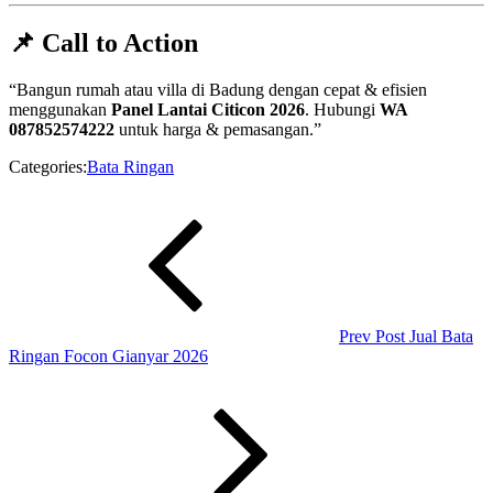
📌 Call to Action
“Bangun rumah atau villa di Badung dengan cepat & efisien
menggunakan
Panel Lantai Citicon 2026
. Hubungi
WA
087852574222
untuk harga & pemasangan.”
Categories:
Bata Ringan
Navigasi
Previous
Post
pos
Prev Post
Jual Bata
Ringan Focon Gianyar 2026
Next
Post