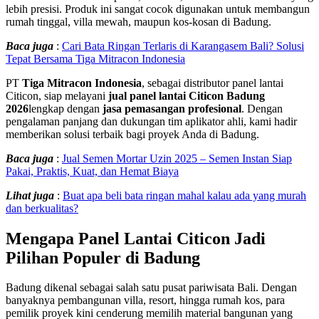
lebih presisi. Produk ini sangat cocok digunakan untuk membangun
rumah tinggal, villa mewah, maupun kos-kosan di Badung.
Baca juga
:
Cari Bata Ringan Terlaris di Karangasem Bali? Solusi
Tepat Bersama Tiga Mitracon Indonesia
PT
Tiga Mitracon Indonesia
, sebagai distributor panel lantai
Citicon, siap melayani
jual panel lantai Citicon Badung
2026
lengkap dengan
jasa pemasangan profesional
. Dengan
pengalaman panjang dan dukungan tim aplikator ahli, kami hadir
memberikan solusi terbaik bagi proyek Anda di Badung.
Baca juga
:
Jual Semen Mortar Uzin 2025 – Semen Instan Siap
Pakai, Praktis, Kuat, dan Hemat Biaya
Lihat juga
:
Buat apa beli bata ringan mahal kalau ada yang murah
dan berkualitas?
Mengapa Panel Lantai Citicon Jadi
Pilihan Populer di Badung
Badung dikenal sebagai salah satu pusat pariwisata Bali. Dengan
banyaknya pembangunan villa, resort, hingga rumah kos, para
pemilik proyek kini cenderung memilih material bangunan yang