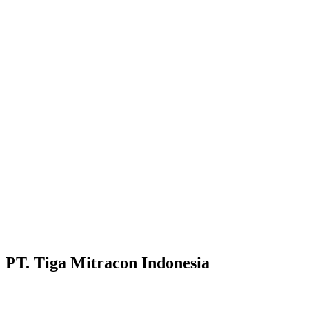
PT. Tiga Mitracon Indonesia
Pilihan cerdas dan berkualitas untuk bangunan anda.
Customer Care :