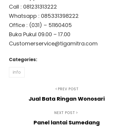
Call : 081231313222
Whatsapp : 085331398222
Office : (031) – 51160405
Buka Pukul 09.00 – 17.00
Customerservice@tigamitra.com
Categories:
info
Navigasi
Previous
PREV POST
Jual Bata Ringan Wonosari
Post
pos
Next
NEXT POST
Panel lantai Sumedang
Post