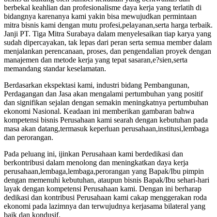
berbekal keahlian dan profesionalisme daya kerja yang terlatih di
bidangnya karenanya kami yakin bisa mewujudkan permintaan
mitra bisnis kami dengan mutu profesi,pelayanan,serta harga terbaik.
Janji PT. Tiga Mitra Surabaya dalam menyelesaikan tiap karya yang
sudah dipercayakan, tak lepas dari peran serta semua member dalam
menjalankan perencanaan, proses, dan pengendalian proyek dengan
manajemen dan metode kerja yang tepat sasaran,e?sien,serta
memandang standar keselamatan.
Berdasarkan ekspektasi kami, industri bidang Pembangunan,
Perdagangan dan Jasa akan mengalami pertumbuhan yang positif
dan signifikan sejalan dengan semakin meningkatnya pertumbuhan
ekonomi Nasional. Keadaan ini memberikan gambaran bahwa
kompetensi bisnis Perusahaan kami searah dengan kebutuhan pada
masa akan datang,termasuk keperluan perusahaan,institusi,lembaga
dan perorangan.
Pada peluang ini, ijinkan Perusahaan kami berdedikasi dan
berkontribusi dalam menolong dan meningkatkan daya kerja
perusahaan,lembaga,lembaga,perorangan yang Bapak/Ibu pimpin
dengan memenuhi kebutuhan, ataupun bisnis Bapak/Ibu sehari-hari
layak dengan kompetensi Perusahaan kami. Dengan ini berharap
dedikasi dan kontribusi Perusahaan kami cakap menggerakan roda
ekonomi pada lazimnya dan terwujudnya kerjasama bilateral yang
baik dan kondusif.