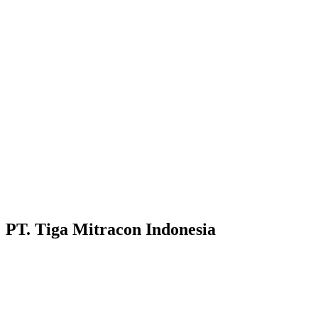
PT. Tiga Mitracon Indonesia
Pilihan cerdas dan berkualitas untuk bangunan anda.
Customer Care :
Hotline WA : 087231313222
Hotline WA : 0853313682222 :
Email : customerservice@tigamitra.com