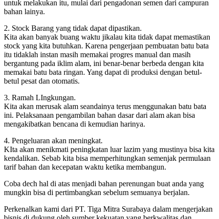
untuk melakukan itu, mulai dari pengadonan semen dari campuran
bahan lainya.
2. Stock Barang yang tidak dapat dipastikan.
Kita akan banyak buang waktu jikalau kita tidak dapat memastikan
stock yang kita butuhkan. Karena pengerjaan pembuatan batu bata
itu tidaklah instan masih memakai progres manual dan masih
bergantung pada iklim alam, ini benar-benar berbeda dengan kita
memakai batu bata ringan. Yang dapat di produksi dengan betul-
betul pesat dan otomatis.
3. Ramah LIngkungan.
Kita akan merusak alam seandainya terus menggunakan batu bata
ini. Pelaksanaan pengambilan bahan dasar dari alam akan bisa
mengakibatkan bencana di kemudian harinya.
4. Pengeluaran akan meningkat.
KIta akan menikmati peningkatan luar lazim yang mustinya bisa kita
kendalikan. Sebab kita bisa memperhitungkan semenjak permulaan
tarif bahan dan kecepatan waktu ketika membangun.
Coba dech hal di atas menjadi bahan perenungan buat anda yang
mungkin bisa di pertimbangkan sebelum semuanya berjalan.
Perkenalkan kami dari PT. Tiga Mitra Surabaya dalam mengerjakan
bisnis di dukung oleh sumber kekuatan yang berkwalitas dan