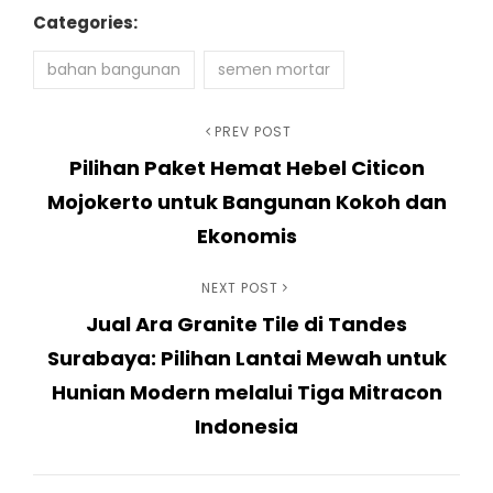
Categories:
bahan bangunan
semen mortar
Navigasi
Previous
PREV POST
Pilihan Paket Hemat Hebel Citicon
Post
pos
Mojokerto untuk Bangunan Kokoh dan
Ekonomis
Next
NEXT POST
Jual Ara Granite Tile di Tandes
Post
Surabaya: Pilihan Lantai Mewah untuk
Hunian Modern melalui Tiga Mitracon
Indonesia