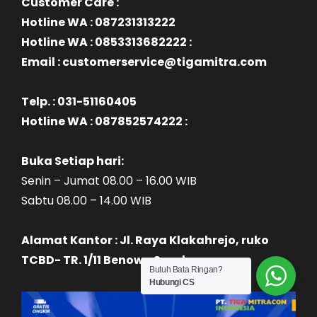
Customer Care :
Hotline WA : 087231313222
Hotline WA : 0853313682222 :
Email : customerservice@tigamitra.com
Telp. : 031-51160405
Hotline WA : 087852574222 :
Buka Setiap hari:
Senin – Jumat 08.00 – 16.00 WIB
Sabtu 08.00 – 14.00 WIB
Alamat Kantor : Jl. Raya Klakahrejo, ruko
TCBD- TR. 1/11 Benowo Surabaya
Butuh Bata Ringan?
Hubungi CS